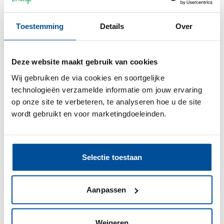
Toestemming
Details
Over
Deze website maakt gebruik van cookies
Wij gebruiken de via cookies en soortgelijke
technologieën verzamelde informatie om jouw ervaring
Onder de Parasol 2026
op onze site te verbeteren, te analyseren hoe u de site
wordt gebruikt en voor marketingdoeleinden.
Geniet deze zomer van cultuur, ontmoeting en
verrassende uitjes, ontdek het programma van
'Onder ...
Mehr lesen >
Selectie toestaan
Aanpassen
Weigeren