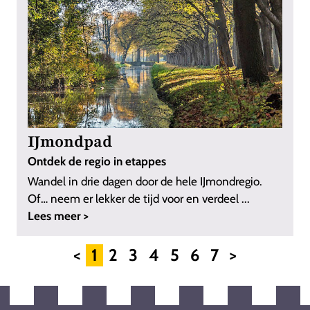
IJmondpad
Ontdek de regio in etappes
Wandel in drie dagen door de hele IJmondregio.
Of… neem er lekker de tijd voor en verdeel ...
Lees meer >
<
1
2
3
4
5
6
7
>