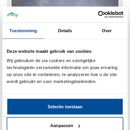
Toestemming
Details
Over
Deze website maakt gebruik van cookies
Wij gebruiken de via cookies en soortgelijke
technologieën verzamelde informatie om jouw ervaring
De tien kastelen van Heemskerk
op onze site te verbeteren, te analyseren hoe u de site
wordt gebruikt en voor marketingdoeleinden.
Wandeling audiotour
Wist je dat Heemskerk ooit maar liefst tien
kastelen kende? Sommige zijn nog zichtbaar in het
...
Lees meer >
Selectie toestaan
Aanpassen