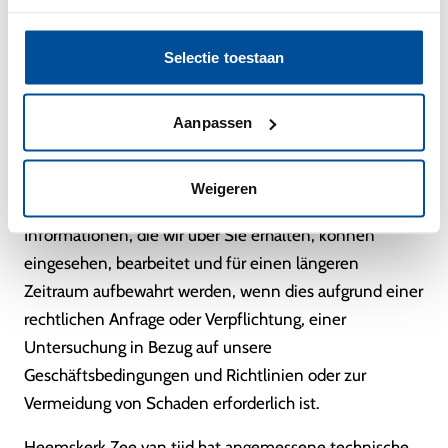
Rechts wegen dazu aufgefordert werden (z. B. aufgrund
eines Durchsuchungsbefehls, eines
Selectie toestaan
Gerichtsbeschlusses oder einer Vorladung). Wir sind
auch berechtigt, Ihre Daten aufzubewahren und/oder
weiterzugeben, wenn wir der Meinung sind, dass dies
Aanpassen
notwendig ist, um Betrug oder andere illegale
Aktivitäten aufzudecken, zu verhindern oder Bedenken
Weigeren
zu äußern und um uns, Sie und andere zu schützen.
Informationen, die wir über Sie erhalten, können
eingesehen, bearbeitet und für einen längeren
Zeitraum aufbewahrt werden, wenn dies aufgrund einer
rechtlichen Anfrage oder Verpflichtung, einer
Untersuchung in Bezug auf unsere
Geschäftsbedingungen und Richtlinien oder zur
Vermeidung von Schaden erforderlich ist.
Heemskerk Zee van tijd hat angemessene technische