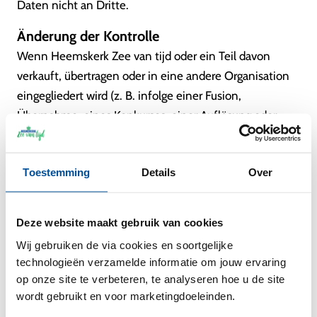
Daten nicht an Dritte.
Änderung der Kontrolle
Wenn Heemskerk Zee van tijd oder ein Teil davon
verkauft, übertragen oder in eine andere Organisation
eingegliedert wird (z. B. infolge einer Fusion,
Übernahme, eines Konkurses, einer Auflösung oder
Liquidation), können die über die Website
gesammelten Daten unter das verkaufte oder
Toestemming
Details
Over
übertragene Unternehmen fallen. Der Käufer oder
Übernehmer muss die Vereinbarungen in dieser
Datenschutzerklärung befolgen.
Deze website maakt gebruik van cookies
Rechtliches Ersuchen und Verhinderung von
Wij gebruiken de via cookies en soortgelijke
technologieën verzamelde informatie om jouw ervaring
Schaden
op onze site te verbeteren, te analyseren hoe u de site
Wir sind berechtigt, auf Ihre Daten zuzugreifen, sie
wordt gebruikt en voor marketingdoeleinden.
aufzubewahren und/oder weiterzugeben, wenn wir von